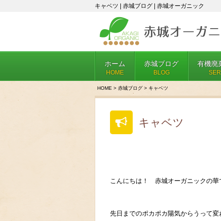
キャベツ | 赤城ブログ | 赤城オーガニック
ホーム
赤城ブログ
有機廃
HOME
BLOG
SER
HOME
>
赤城ブログ
>
キャベツ
キャベツ
こんにちは！ 赤城オーガニックの華
先日までのポカポカ陽気からうって変