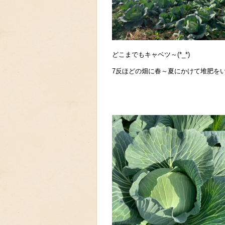
どこまでもキャベツ～(*_*)
7反ほどの畑に春～夏にかけて堆肥を