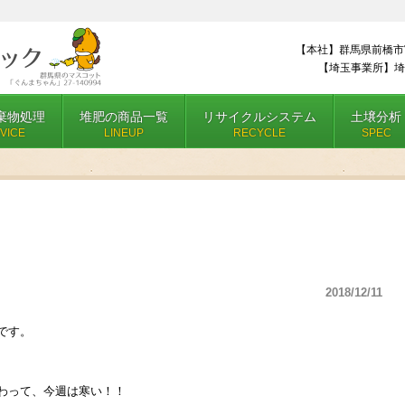
【本社】群馬県前橋市
【埼玉事業所】埼
棄物処理
堆肥の商品一覧
リサイクルシステム
土壌分析
VICE
LINEUP
RECYCLE
SPEC
2018/12/11
です。
わって、今週は寒い！！