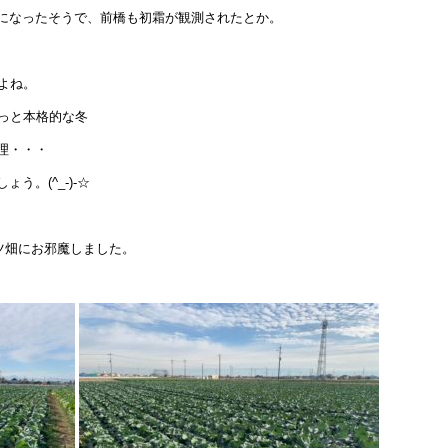
になったそうで、前橋も初霜が観測されたとか。
よね。
やっと本格的な冬
理・・・
。(^_-)-☆
ツ畑にお邪魔しました。