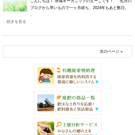
こんにちは！ 赤城オーガニックのえーこです！ 先月の
ブログから早いもので一ヶ月経ち、2024年もあと数日。
..
.. 続きを見る
次のページ »