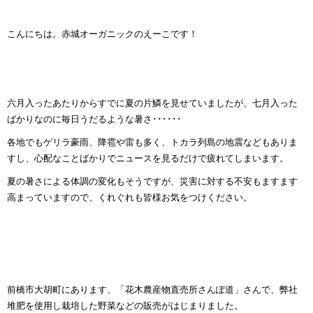
こんにちは。赤城オーガニックのえーこです！
六月入ったあたりからすでに夏の片鱗を見せていましたが、七月入った
ばかりなのに毎日うだるような暑さ･･････
各地でもゲリラ豪雨、降雹や雷も多く、トカラ列島の地震などもありま
すし、心配なことばかりでニュースを見るだけで疲れてしまいます。
夏の暑さによる体調の変化もそうですが、災害に対する不安もますます
高まっていますので、くれぐれも皆様お気をつけください。
前橋市大胡町にあります、「花木農産物直売所さんぽ道」さんで、弊社
堆肥を使用し栽培した野菜などの販売がはじまりました。