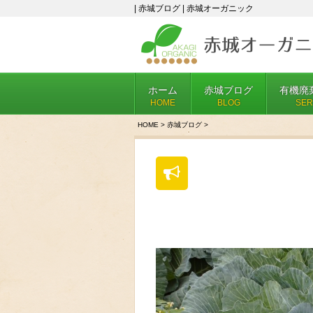
| 赤城ブログ | 赤城オーガニック
ホーム
赤城ブログ
有機廃
HOME
BLOG
SER
HOME
>
赤城ブログ
>