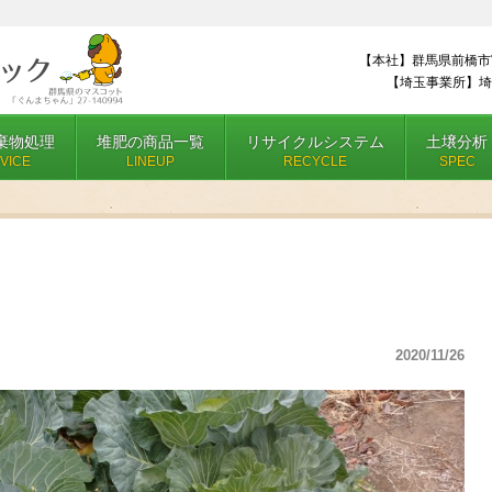
【本社】群馬県前橋市
【埼玉事業所】埼
棄物処理
堆肥の商品一覧
リサイクルシステム
土壌分析
VICE
LINEUP
RECYCLE
SPEC
2020/11/26