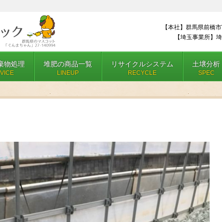
【本社】群馬県前橋市
【埼玉事業所】埼
棄物処理
堆肥の商品一覧
リサイクルシステム
土壌分析
VICE
LINEUP
RECYCLE
SPEC