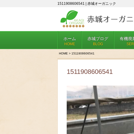
1511908606541 | 赤城オーガニック
ホーム
赤城ブログ
有機廃
HOME
BLOG
SER
HOME
>
1511908606541
1511908606541